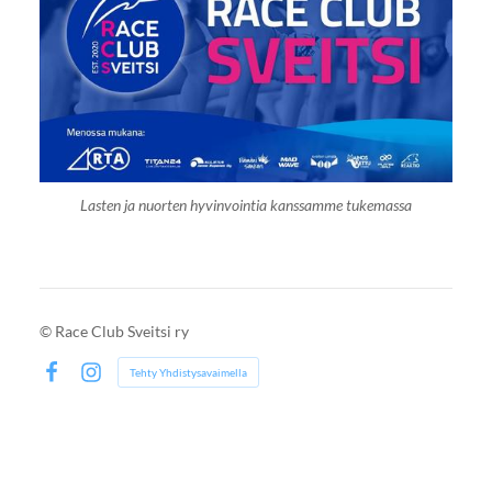
Lasten ja nuorten hyvinvointia kanssamme tukemassa
©
Race Club Sveitsi ry
Tehty Yhdistysavaimella
Facebook
Instagram