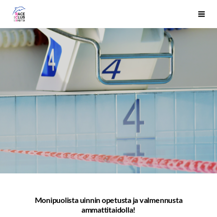
Siirry
Race Club Sveitsi ry
Haku
sivun
sisältöön
Monipuolista uinnin opetusta ja valmennusta
ammattitaidolla!