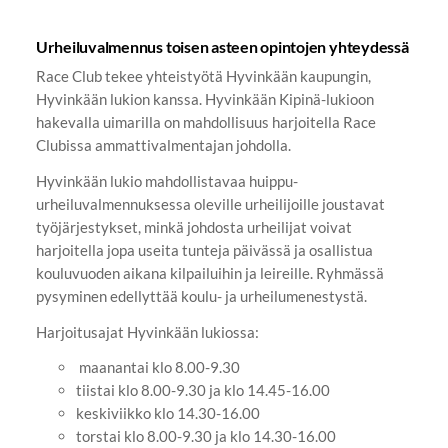
Urheiluvalmennus toisen asteen opintojen yhteydessä
Race Club tekee yhteistyötä Hyvinkään kaupungin,
Hyvinkään lukion kanssa. Hyvinkään Kipinä-lukioon
hakevalla uimarilla on mahdollisuus harjoitella Race
Clubissa ammattivalmentajan johdolla.
Hyvinkään lukio mahdollistavaa huippu-
urheiluvalmennuksessa oleville urheilijoille joustavat
työjärjestykset, minkä johdosta urheilijat voivat
harjoitella jopa useita tunteja päivässä ja osallistua
kouluvuoden aikana kilpailuihin ja leireille. Ryhmässä
pysyminen edellyttää koulu- ja urheilumenestystä.
Harjoitusajat Hyvinkään lukiossa:
maanantai klo 8.00-9.30
tiistai klo 8.00-9.30 ja klo 14.45-16.00
keskiviikko klo 14.30-16.00
torstai klo 8.00-9.30 ja klo 14.30-16.00