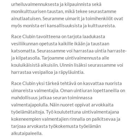
urheiluvalmennuksesta ja kilpauinnista sekä
monikulttuurisen taustan, mikä tekee seurastamme
ainutlaatuisen. Seuramme uimarit ja toimihenkilöt ovat
myös monista eri kansallisuuksista ja kulttuureista.
Race Clubin tavoitteena on tarjota laadukasta
vesiliikunnan opetusta kaikille ikään ja taustaan
katsomatta. Seurassamme voi harrastaa uintia harraste-
ja kilpatasolla. Tarjoamme uintivalmennusta alle
kouluikäisistä aikuisiin. Uinnin lisäksi seurassamme voi
harrastaa vesipalloa ja räpyläuintia.
Race Clubin yksi tärkeä tehtävä on kasvattaa nuorista
uimareista valmentajia. Oman uintiuran lopettaneilla on
mahdollisuus jatkaa seuran toiminnassa
valmentajapolulla. Näin nuoret oppivat arvokkaita
työelämätaitoja. Työ koulutettuna uintivalmentajana
kokeneempien valmentajien rinnalla on palkitsevaa ja
tarjoaa arvokasta työkokemusta työelämän
alkutaipaleella.