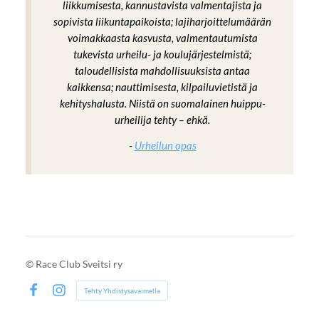
liikkumisesta, kannustavista valmentajista ja
sopivista liikuntapaikoista; lajiharjoittelumäärän
voimakkaasta kasvusta, valmentautumista
tukevista urheilu- ja koulujärjestelmistä;
taloudellisista mahdollisuuksista antaa
kaikkensa; nauttimisesta, kilpailuvietistä ja
kehityshalusta. Niistä on suomalainen huippu-
urheilija tehty – ehkä.
-
Urheilun opas
©
Race Club Sveitsi ry
Tehty Yhdistysavaimella
Facebook
Instagram